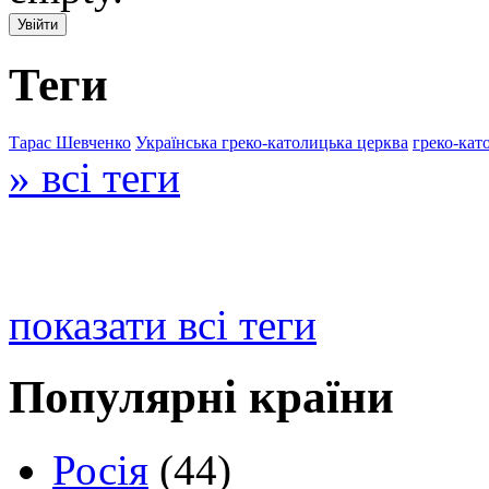
Теги
Тарас Шевченко
Українська греко-католицька церква
греко-кат
» всі теги
показати всі теги
Популярні країни
Росія
(44)