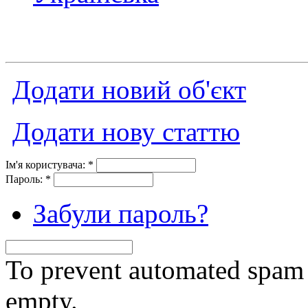
Додати новий об'єкт
Додати нову статтю
Ім'я користувача:
*
Пароль:
*
Забули пароль?
To prevent automated spam s
empty.