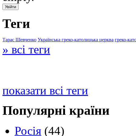
Теги
Тарас Шевченко
Українська греко-католицька церква
греко-кат
» всі теги
показати всі теги
Популярні країни
Росія
(44)