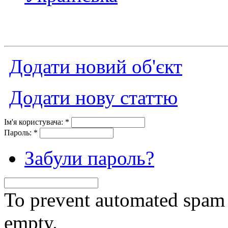
Додати новий об'єкт
Додати нову статтю
Ім'я користувача:
*
Пароль:
*
Забули пароль?
To prevent automated spam s
empty.