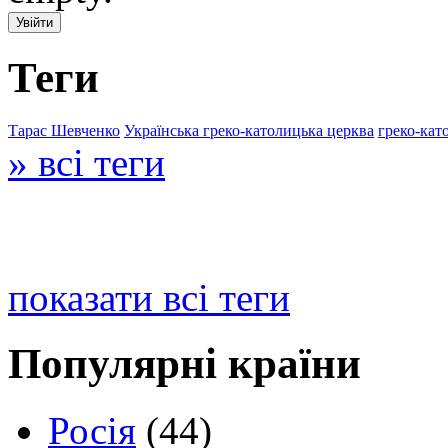
Теги
Тарас Шевченко
Українська греко-католицька церква
греко-кат
» всі теги
показати всі теги
Популярні країни
Росія
(44)