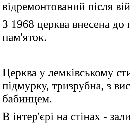
відремонтований після ві
З 1968 церква внесена до
пам'яток.
Церква у лемківському сти
підмурку, тризрубна, з в
бабинцем.
В інтер'єрі на стінах - за