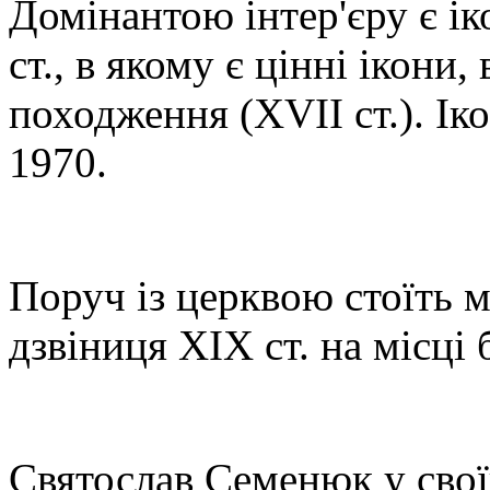
Домінантою інтер'єру є ік
ст., в якому є цінні ікони
походження (XVII ст.). Ік
1970.
Поруч із церквою стоїть м
дзвіниця ХІХ ст. на місці 
Святослав Семенюк у свої