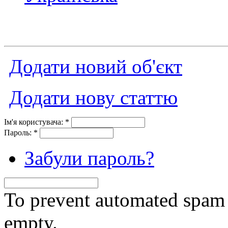
Додати новий об'єкт
Додати нову статтю
Ім'я користувача:
*
Пароль:
*
Забули пароль?
To prevent automated spam s
empty.