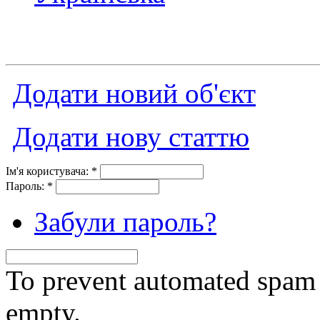
Додати новий об'єкт
Додати нову статтю
Ім'я користувача:
*
Пароль:
*
Забули пароль?
To prevent automated spam s
empty.