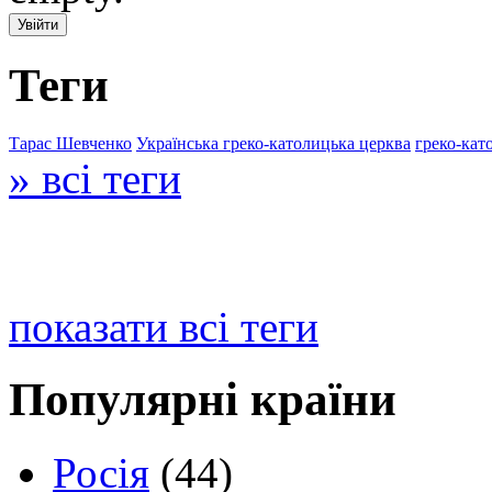
Теги
Тарас Шевченко
Українська греко-католицька церква
греко-кат
» всі теги
показати всі теги
Популярні країни
Росія
(44)