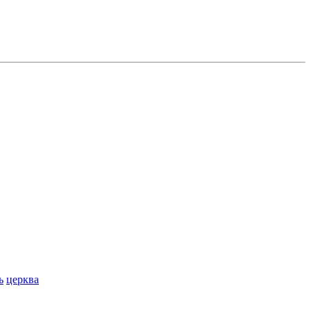
ь
церква