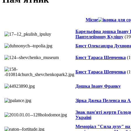
Місце
Барельєфна дошка Івану
Пантелеймону Кулішу
(19
Бюст Олександра Духнов
Бюст Тараса Шевченка
(1
Бюст Тараса Шевченка
(1
Дошка Івану Франку
Зірка Джека Пеленса на А
Знак пам'яті жертв Голод
Україні
Меморіал "Сила духу" на 