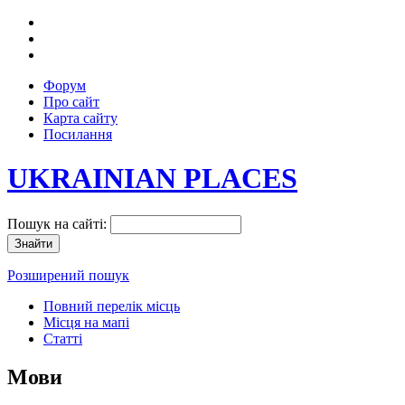
Форум
Про сайт
Карта сайту
Посилання
UKRAINIAN PLACES
Пошук на сайті:
Розширений пошук
Повний перелік місць
Місця на мапі
Статті
Мови