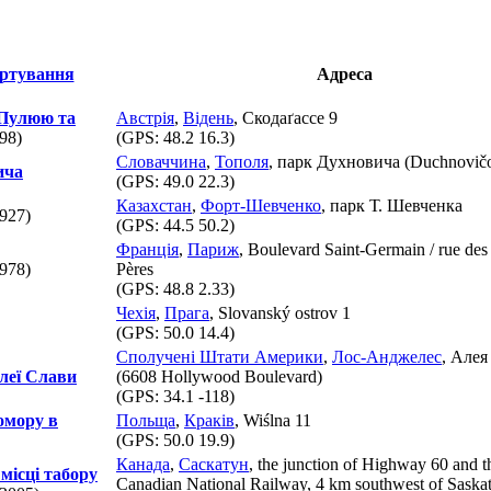
Адреса
 Пулюю та
Австрія
,
Відень
, Скодаґассе 9
98)
(GPS:
48.2 16.3
)
Словаччина
,
Тополя
, парк Духновича (Duchnovičo
ича
(GPS:
49.0 22.3
)
Казахстан
,
Форт-Шевченко
, парк Т. Шевченка
927)
(GPS:
44.5 50.2
)
Франція
,
Париж
, Boulevard Saint-Germain / rue des 
978)
Pères
(GPS:
48.8 2.33
)
Чехія
,
Прага
, Slovanský ostrov 1
(GPS:
50.0 14.4
)
Сполучені Штати Америки
,
Лос-Анджелес
, Алея
леї Слави
(6608 Hollywood Boulevard)
(GPS:
34.1 -118
)
омору в
Польща
,
Краків
, Wiślna 11
(GPS:
50.0 19.9
)
Канада
,
Саскатун
, the junction of Highway 60 and t
місці табору
Canadian National Railway, 4 km southwest of Saska