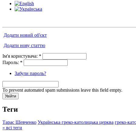
Додати новий об'єкт
Додати нову статтю
Ім'я користувача:
*
Пароль:
*
Забули пароль?
To prevent automated spam submissions leave this field empty.
Теги
Тарас Шевченко
Українська греко-католицька церква
греко-кат
» всі теги