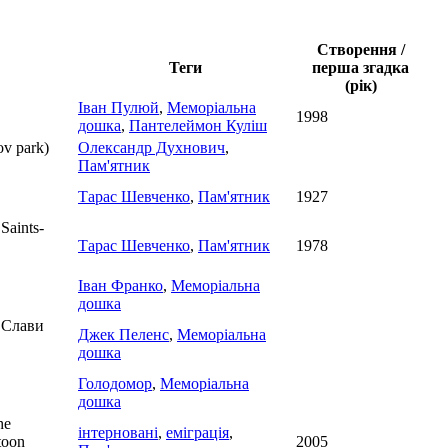
Створення /
Теги
перша згадка
(рік)
Іван Пулюй
,
Меморіальна
1998
дошка
,
Пантелеймон Куліш
v park)
Олександр Духнович
,
Пам'ятник
Тарас Шевченко
,
Пам'ятник
1927
Saints-
Тарас Шевченко
,
Пам'ятник
1978
Іван Франко
,
Меморіальна
дошка
 Слави
Джек Пеленс
,
Меморіальна
дошка
Голодомор
,
Меморіальна
дошка
he
інтерновані
,
еміграція
,
toon
2005