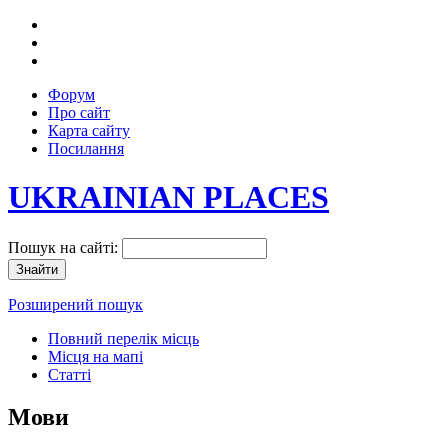
Форум
Про сайт
Карта сайту
Посилання
UKRAINIAN PLACES
Пошук на сайті:
Розширений пошук
Повний перелік місць
Місця на мапі
Статті
Мови