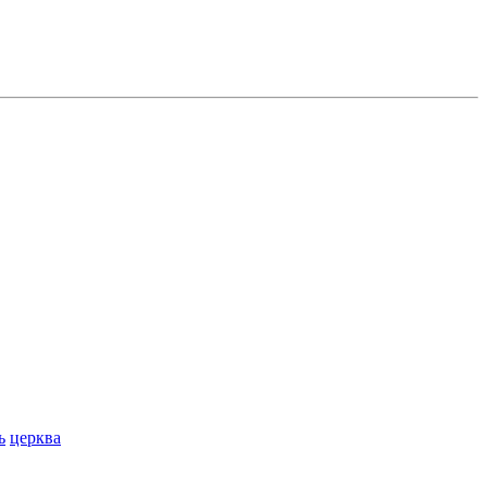
ь
церква