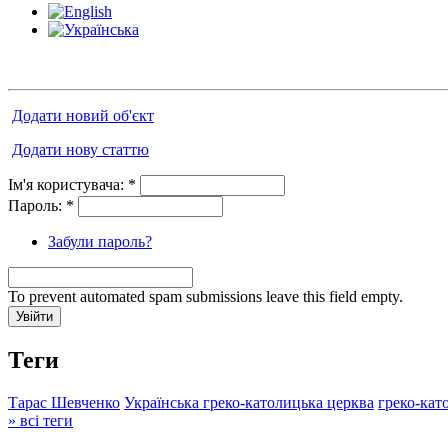
Додати новий об'єкт
Додати нову статтю
Ім'я користувача:
*
Пароль:
*
Забули пароль?
To prevent automated spam submissions leave this field empty.
Теги
Тарас Шевченко
Українська греко-католицька церква
греко-кат
» всі теги