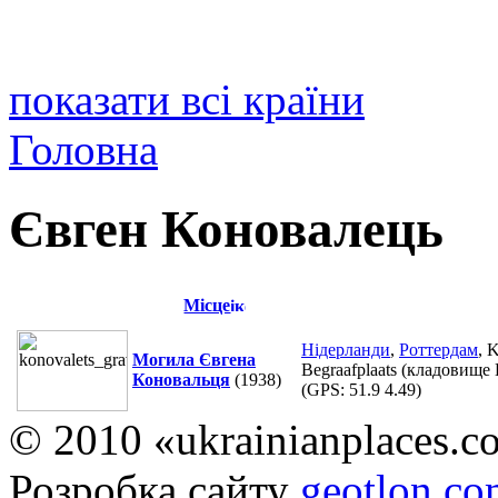
показати всі країни
Головна
Євген Коновалець
Місце
Нідерланди
,
Роттердам
, 
Могила Євгена
Begraafplaats (кладовище
Коновальця
(1938)
(GPS:
51.9 4.49
)
© 2010 «ukrainianplaces.
Розробка сайту
geotlon.c