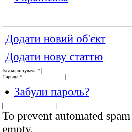
Додати новий об'єкт
Додати нову статтю
Ім'я користувача:
*
Пароль:
*
Забули пароль?
To prevent automated spam s
empty.