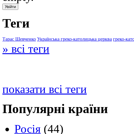
Теги
Тарас Шевченко
Українська греко-католицька церква
греко-кат
» всі теги
показати всі теги
Популярні країни
Росія
(44)