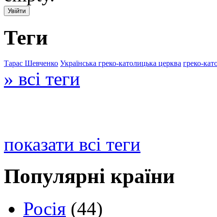
Теги
Тарас Шевченко
Українська греко-католицька церква
греко-кат
» всі теги
показати всі теги
Популярні країни
Росія
(44)