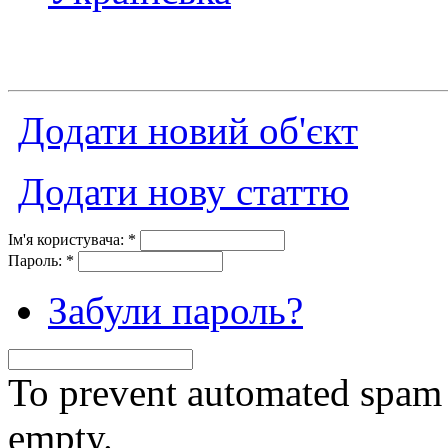
Додати новий об'єкт
Додати нову статтю
Ім'я користувача:
*
Пароль:
*
Забули пароль?
To prevent automated spam s
empty.