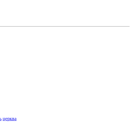
ь
церква