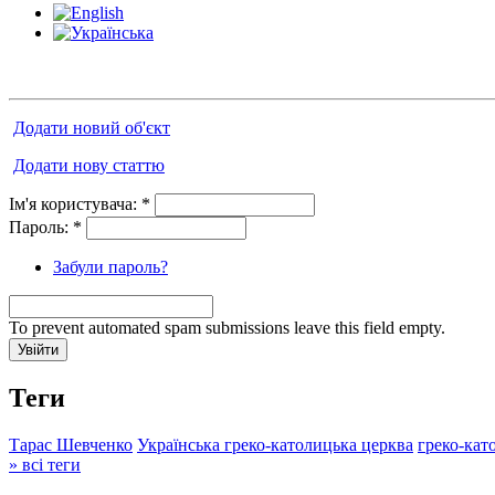
Додати новий об'єкт
Додати нову статтю
Ім'я користувача:
*
Пароль:
*
Забули пароль?
To prevent automated spam submissions leave this field empty.
Теги
Тарас Шевченко
Українська греко-католицька церква
греко-кат
» всі теги