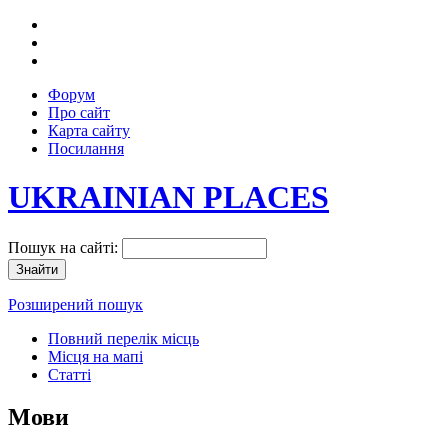
Форум
Про сайт
Карта сайту
Посилання
UKRAINIAN PLACES
Пошук на сайті:
Розширений пошук
Повний перелік місць
Місця на мапі
Статті
Мови