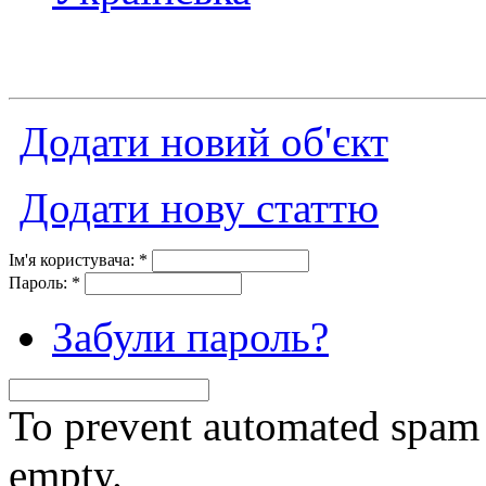
Додати новий об'єкт
Додати нову статтю
Ім'я користувача:
*
Пароль:
*
Забули пароль?
To prevent automated spam s
empty.