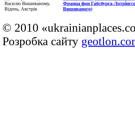
Франца фон Га́бсбурга-Лотрі́нгс
Вишива́ного)
© 2010 «ukrainianplaces.
Розробка сайту
geotlon.c