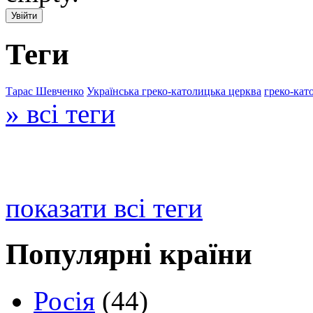
Теги
Тарас Шевченко
Українська греко-католицька церква
греко-кат
» всі теги
показати всі теги
Популярні країни
Росія
(44)