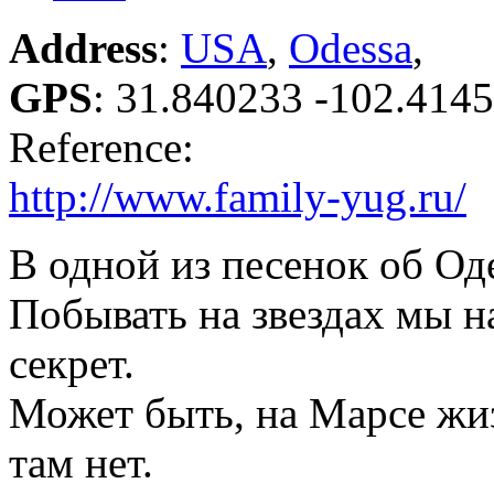
Address
:
USA
,
Odessa
,
GPS
:
31.840233 -102.414
Reference:
http://www.family-yug.ru/
В одной из песенок об Оде
Побывать на звездах мы н
секрет.
Может быть, на Марсе жи
там нет.