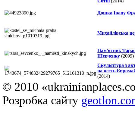
Сотні
(2014)
Дошка Івану Фр
Михайлівська це
Пам'ятник Тара
Шевченку
(2009)
Скульптура з а
на честь Єврома
(2014)
© 2010 «ukrainianplaces.
Розробка сайту
geotlon.c