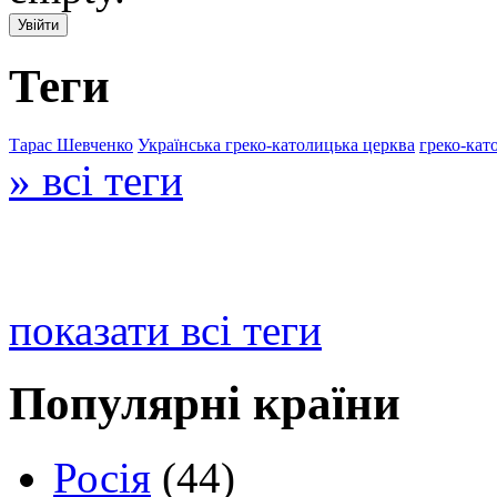
Теги
Тарас Шевченко
Українська греко-католицька церква
греко-кат
» всі теги
показати всі теги
Популярні країни
Росія
(44)