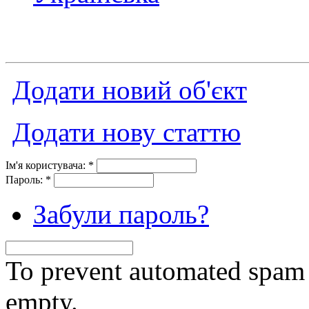
Додати новий об'єкт
Додати нову статтю
Ім'я користувача:
*
Пароль:
*
Забули пароль?
To prevent automated spam s
empty.