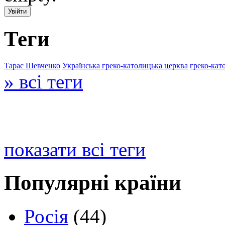
Теги
Тарас Шевченко
Українська греко-католицька церква
греко-кат
» всі теги
показати всі теги
Популярні країни
Росія
(44)