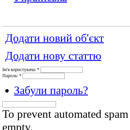
Додати новий об'єкт
Додати нову статтю
Ім'я користувача:
*
Пароль:
*
Забули пароль?
To prevent automated spam s
empty.