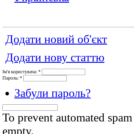
Додати новий об'єкт
Додати нову статтю
Ім'я користувача:
*
Пароль:
*
Забули пароль?
To prevent automated spam s
empty.