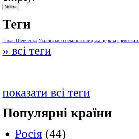
Теги
Тарас Шевченко
Українська греко-католицька церква
греко-кат
» всі теги
показати всі теги
Популярні країни
Росія
(44)