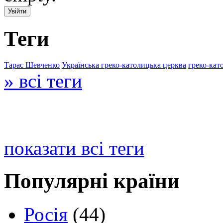
Теги
Тарас Шевченко
Українська греко-католицька церква
греко-кат
» всі теги
показати всі теги
Популярні країни
Росія
(44)