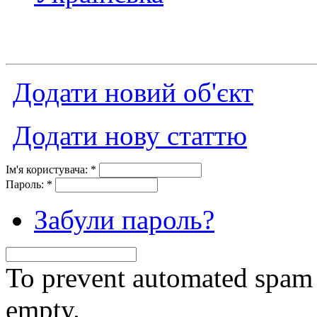
Додати новий об'єкт
Додати нову статтю
Ім'я користувача:
*
Пароль:
*
Забули пароль?
To prevent automated spam s
empty.