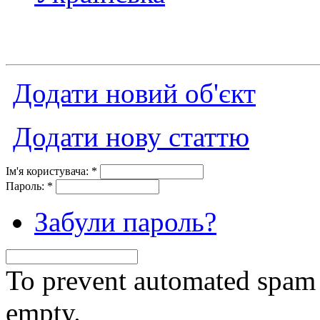
Додати новий об'єкт
Додати нову статтю
Ім'я користувача:
*
Пароль:
*
Забули пароль?
To prevent automated spam s
empty.