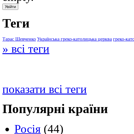
Теги
Тарас Шевченко
Українська греко-католицька церква
греко-кат
» всі теги
показати всі теги
Популярні країни
Росія
(44)